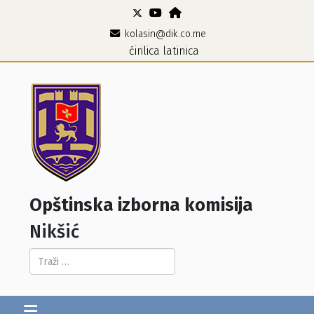
kolasin@dik.co.me
ćirilica
latinica
Opštinska izborna komisija
Nikšić
Pretraga...