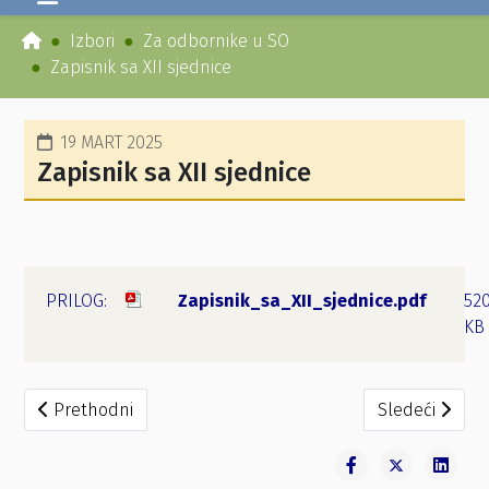
Izbori
Za odbornike u SO
Zapisnik sa XII sjednice
19 MART 2025
Zapisnik sa XII sjednice
Zapisnik_sa_XII_sjednice.pdf
520
KB
Prethodni članak: Saziv XIII sjednice
Sledeći članak
Prethodni
Sledeći