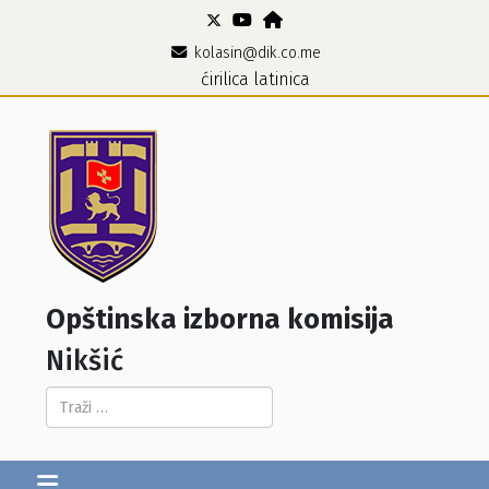
kolasin@dik.co.me
ćirilica
latinica
Opštinska izborna komisija
Nikšić
Pretraga...