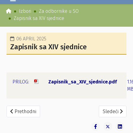
Izbori
Za odbornike u SO
Zapisnik sa XIV sjednice
06 APRIL 2025
Zapisnik sa XIV sjednice
Zapisnik_sa_XIV_sjednice.pdf
1.1
M
Prethodni članak: Zapisnik sa XV sjednice
Sledeći članak
Prethodni
Sledeći