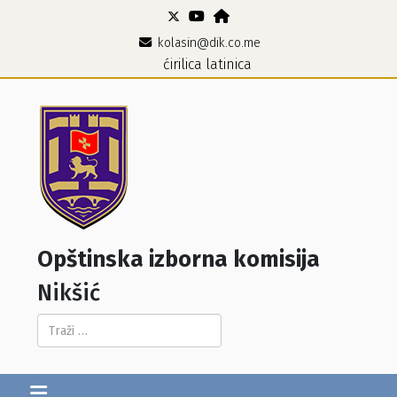
kolasin@dik.co.me
ćirilica
latinica
Opštinska izborna komisija
Nikšić
Pretraga...