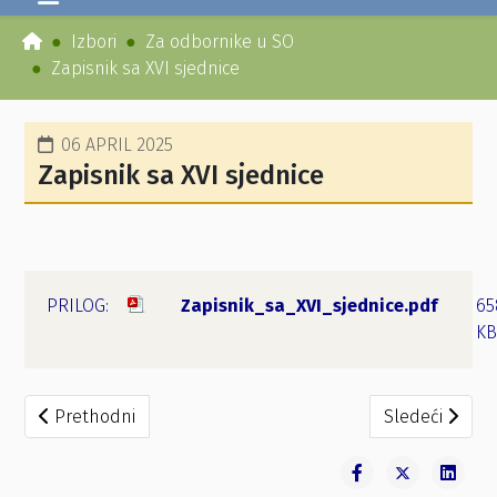
Izbori
Za odbornike u SO
Zapisnik sa XVI sjednice
06 APRIL 2025
Zapisnik sa XVI sjednice
Zapisnik_sa_XVI_sjednice.pdf
65
KB
Prethodni članak: Zapisnik sa XVII sjednice
Sledeći članak
Prethodni
Sledeći