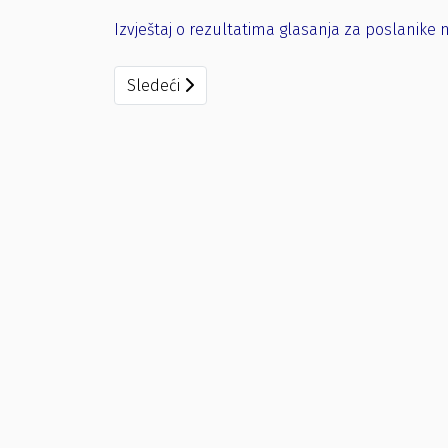
Izvještaj o rezultatima glasanja za poslanike 
Sledeći članak: Zaključak - Mir je naša nacija
Sledeći