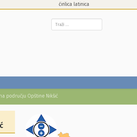
ćirilica
latinica
Pretraga...
 na području Opštine Nikšić
ć