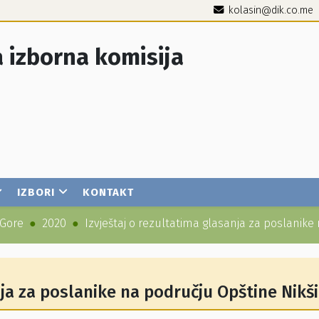
kolasin@dik.co.me
 izborna komisija
IZBORI
KONTAKT
 Gore
2020
Izvještaj o rezultatima glasanja za poslanike
nja za poslanike na području Opštine Nikši