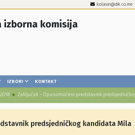
kolasin@dik.co.me
 izborna komisija
IZBORI
KONTAKT
2018
Zaključak – Opunomoćeni predstavnik predsjedničko
dstavnik predsjedničkog kandidata Mila