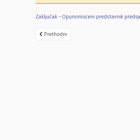
Zaključak – Opunomoćeni predstavnik predsj
Prethodni članak: Zaključak – Opunomoćeni
Prethodni