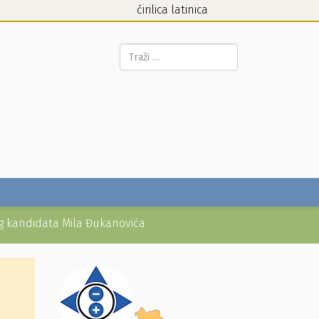
ćirilica
latinica
Pretraga...
g kandidata Mila Đukanovića