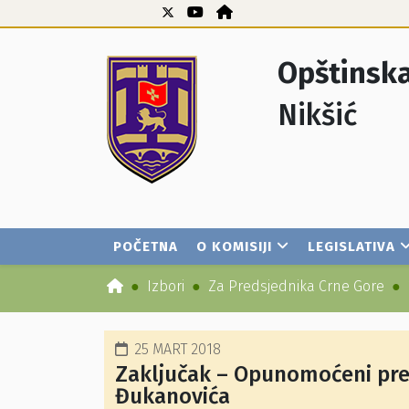
Opštinska
Nikšić
POČETNA
O KOMISIJI
LEGISLATIVA
Izbori
Za Predsjednika Crne Gore
25 MART 2018
Zaključak – Opunomoćeni pre
Đukanovića