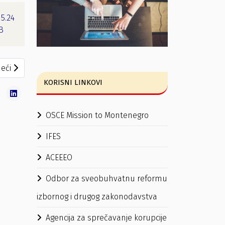
15.24
B
eći članak: KALENDAR rokova za sprovođenje izbornih radnji na 
eći
KORISNI LINKOVI
OSCE Mission to Montenegro
IFES
ACEEEO
Odbor za sveobuhvatnu reformu
izbornog i drugog zakonodavstva
Agencija za sprečavanje korupcije