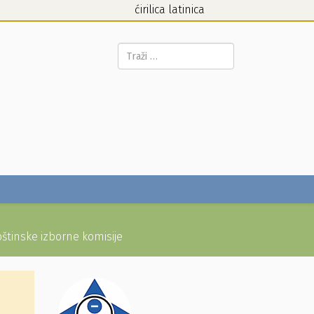
ćirilica
latinica
Pretraga...
pštinske izborne komisije