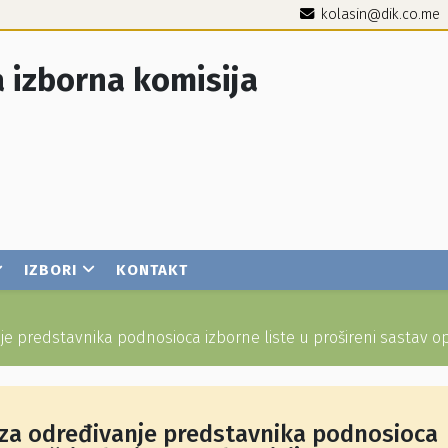
kolasin@dik.co.me
 izborna komisija
IZBORI
KONTAKT
je predstavnika podnosioca izborne liste u prošireni sastav o
a za određivanje predstavnika podnosioca