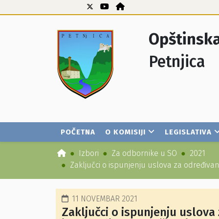
Opštinska
Petnjica
POČETNA
O KOMISIJI
LEGISLATIVA
Izbori
Za odbornike u SO
2021
Zaključci o ispunjenju uslova za određivan
11 NOVEMBAR 2021
Zaključci o ispunjenju uslov