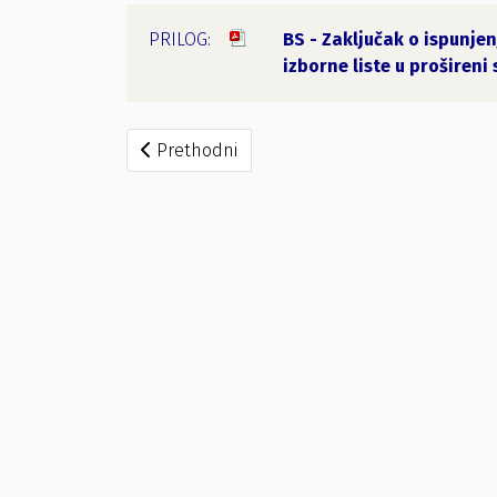
BS - Zaključak o ispunje
izborne liste u prošireni
Prethodni članak: Rješenja o utvrđivanju i pr
Prethodni