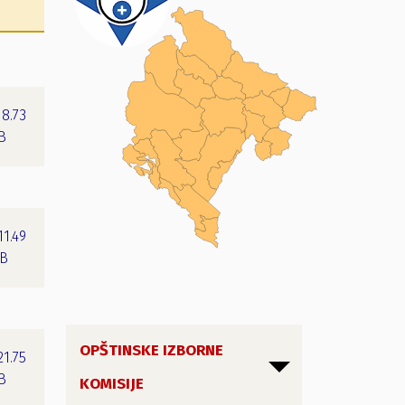
18.73
B
11.49
B
OPŠTINSKE IZBORNE
21.75
B
KOMISIJE