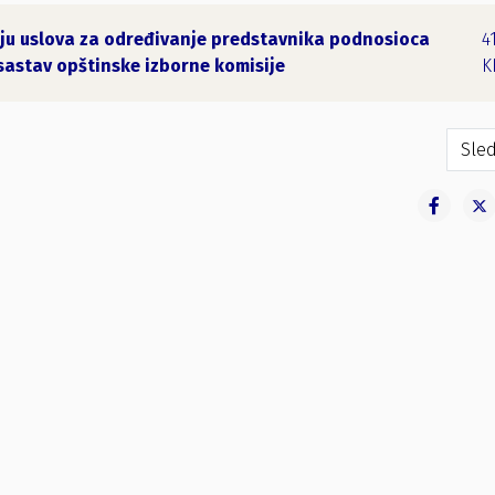
nju uslova za određivanje predstavnika podnosioca
4
 sastav opštinske izborne komisije
K
oglašenju izbornih lista u Skupštini Opštine Petnjica
Sled
Sled