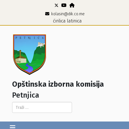
kolasin@dik.co.me
ćirilica
latinica
Opštinska izborna komisija
Petnjica
Pretraga...