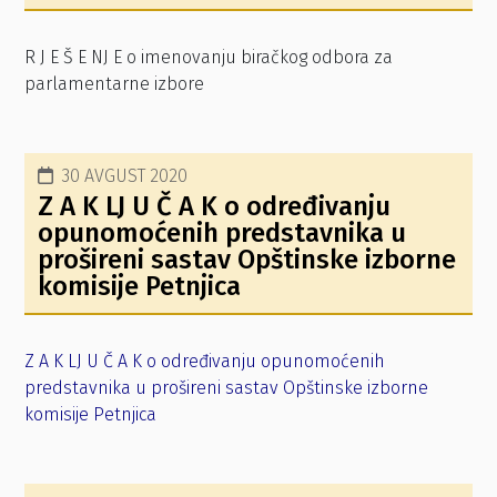
R J E Š E NJ E o imenovanju biračkog odbora za
parlamentarne izbore
30 AVGUST 2020
Z A K LJ U Č A K o određivanju
opunomoćenih predstavnika u
prošireni sastav Opštinske izborne
komisije Petnjica
Z A K LJ U Č A K o određivanju opunomoćenih
predstavnika u prošireni sastav Opštinske izborne
komisije Petnjica