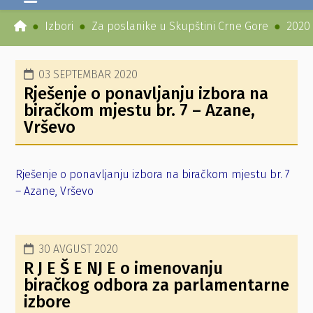
Izbori
Za poslanike u Skupštini Crne Gore
2020
03 SEPTEMBAR 2020
Rješenje o ponavljanju izbora na
biračkom mjestu br. 7 – Azane,
Vrševo
Rješenje o ponavljanju izbora na biračkom mjestu br. 7
– Azane, Vrševo
30 AVGUST 2020
R J E Š E NJ E o imenovanju
biračkog odbora za parlamentarne
izbore