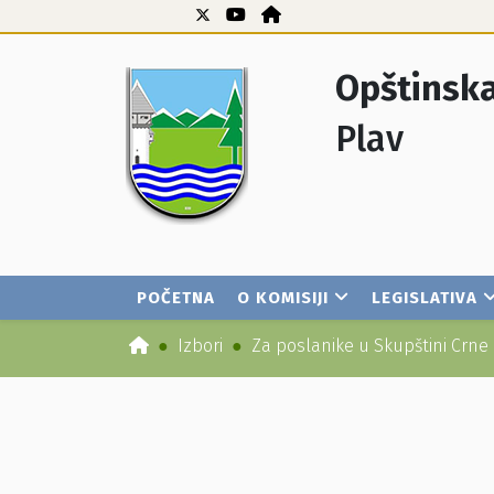
Opštinska
Plav
POČETNA
O KOMISIJI
LEGISLATIVA
Izbori
Za poslanike u Skupštini Crne