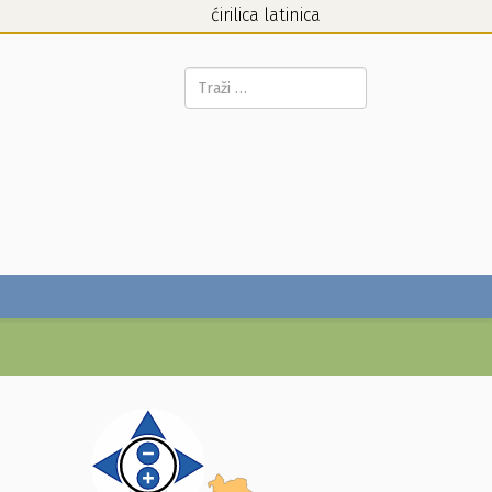
ćirilica
latinica
Pretraga...