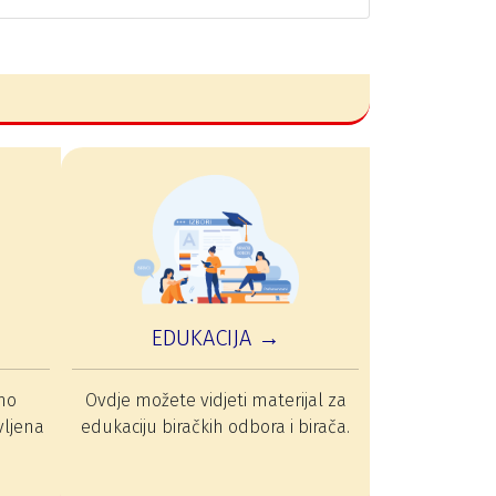
EDUKACIJA →
mo
Ovdje možete vidjeti materijal za
vljena
edukaciju biračkih odbora i birača.