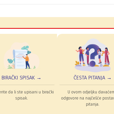
BIRAČKI SPISAK →
ČESTA PITANJA →
rite da li ste upisani u birački
U ovom odjeljku davaće
spisak.
odgovore na najčešće posta
pitanja.