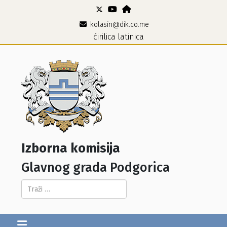
kolasin@dik.co.me
ćirilica
latinica
Izborna komisija
Glavnog grada Podgorica
Pretraga...