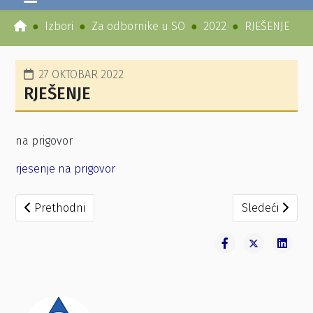
Izbori
Za odbornike u SO
2022
RJEŠENJE
27 OKTOBAR 2022
RJEŠENJE
na prigovor
rjesenje na prigovor
Prethodni članak: RJEŠENJE
Sledeći člana
Prethodni
Sledeći