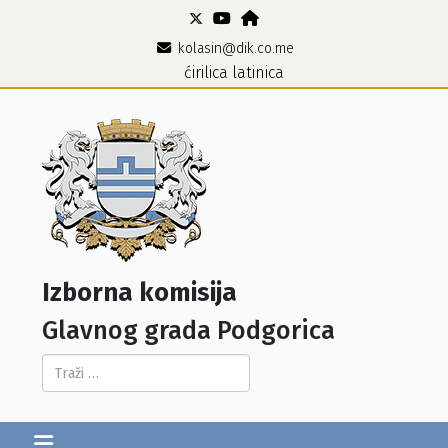
kolasin@dik.co.me
ćirilica
latinica
Izborna komisija
Glavnog grada Podgorica
Pretraga...