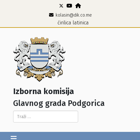
kolasin@dik.co.me
ćirilica
latinica
Izborna komisija
Glavnog grada Podgorica
Pretraga...