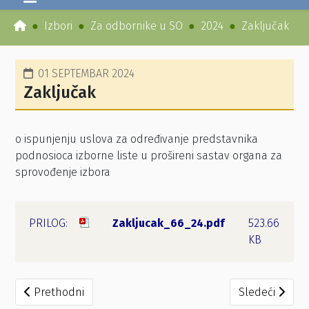
Izbori
Za odbornike u SO
2024
Zaključak
01 SEPTEMBAR 2024
Zaključak
o ispunjenju uslova za određivanje predstavnika
podnosioca izborne liste u prošireni sastav organa za
sprovođenje izbora
Zakljucak_66_24.pdf
523.66
KB
Prethodni članak: Zaključak o otklanjanju nedostataka iz
Sledeći članak
Prethodni
Sledeći