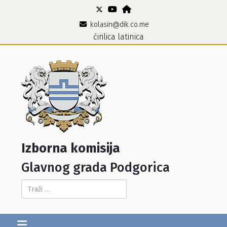
kolasin@dik.co.me
ćirilica
latinica
Izborna komisija
Glavnog grada Podgorica
Pretraga...