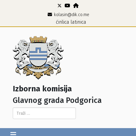
kolasin@dik.co.me
ćirilica
latinica
Izborna komisija
Glavnog grada Podgorica
Pretraga...