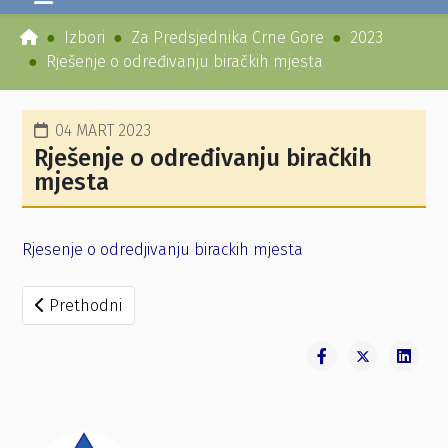
Izbori
Za Predsjednika Crne Gore
2023
Rješenje o određivanju biračkih mjesta
04 MART 2023
Rješenje o određivanju biračkih
mjesta
Rjesenje o odredjivanju birackih mjesta
Prethodni članak: Zaključak
Prethodni