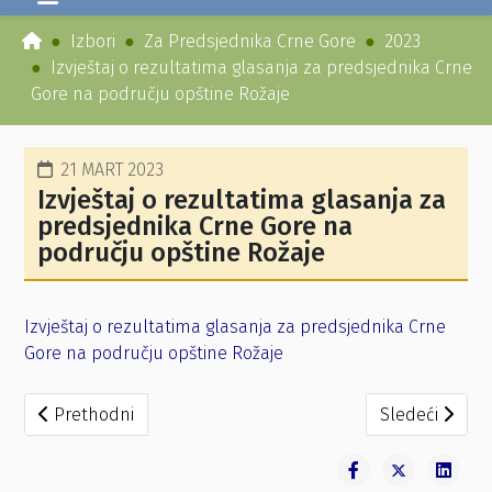
Izbori
Za Predsjednika Crne Gore
2023
Izvještaj o rezultatima glasanja za predsjednika Crne
Gore na području opštine Rožaje
21 MART 2023
Izvještaj o rezultatima glasanja za
predsjednika Crne Gore na
području opštine Rožaje
Izvještaj o rezultatima glasanja za predsjednika Crne
Gore na području opštine Rožaje
Prethodni članak: Opština Rožaje prelimarni rezultati
Sledeći članak
Prethodni
Sledeći