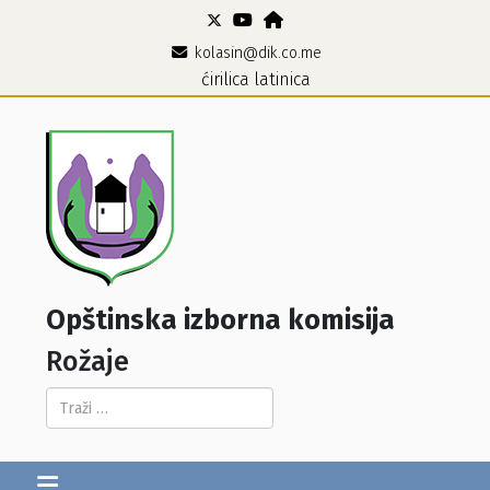
kolasin@dik.co.me
ćirilica
latinica
Opštinska izborna komisija
Rožaje
Pretraga...