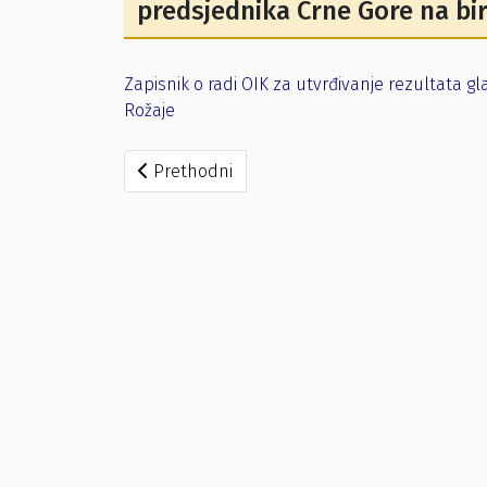
predsjednika Crne Gore na bi
Zapisnik o radi OIK za utvrđivanje rezultata g
Rožaje
Prethodni članak: Izvještaj o rezultatima g
Prethodni