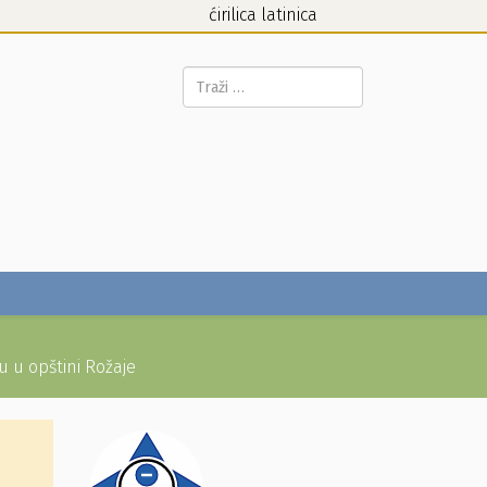
ćirilica
latinica
Pretraga...
u u opštini Rožaje