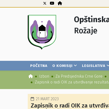
Opštinska
Rožaje
POČETNA
O KOMISIJI
LEGISLATIVA
Izbori
Za Predsjednika Crne Gore
Zapisnik o radi OIK za utvrđivanje rezulta
21 MART 2023
Zapisnik o radi OIK za utvrđiv