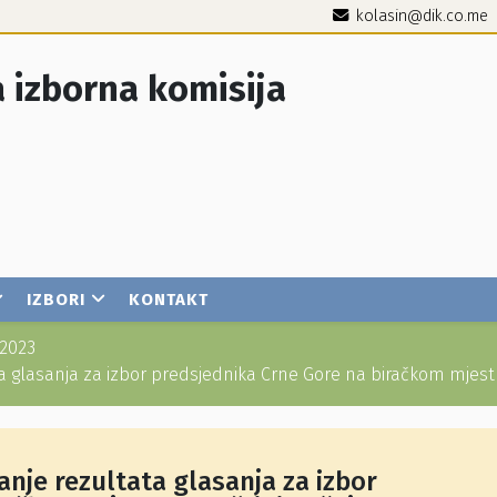
kolasin@dik.co.me
 izborna komisija
IZBORI
KONTAKT
2023
ta glasanja za izbor predsjednika Crne Gore na biračkom mjest
anje rezultata glasanja za izbor