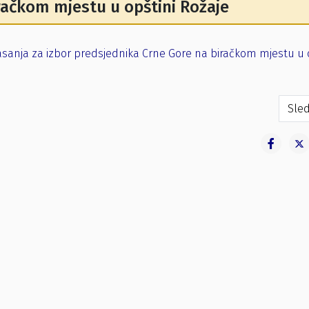
račkom mjestu u opštini Rožaje
lasanja za izbor predsjednika Crne Gore na biračkom mjestu u 
lasanja za predsjednika Crne Gore na području opštine Rožaje
Sled
Sled