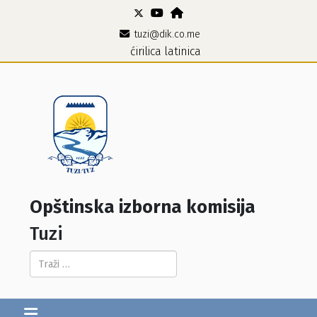
tuzi@dik.co.me
ćirilica
latinica
Opštinska izborna komisija
Tuzi
Pretraga...