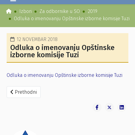
Izbori
Za odbornike u SO
2019
Odluka o imenovanju Opštinske izborne komisije Tuzi
12 NOVEMBAR 2018
Odluka o imenovanju Opštinske
izborne komisije Tuzi
Odluka o imenovanju Opštinske izborne komisije Tuzi
Prethodni članak: Odluka o raspisivanju izbora za odborn
Prethodni