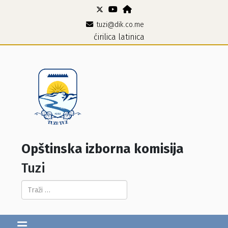
tuzi@dik.co.me
ćirilica
latinica
Opštinska izborna komisija
Tuzi
Pretraga...