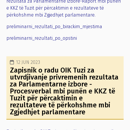
rezultata za Parlamentarne izbore-Raport mbi punën
e KKZ të Tuzit për përcaktimin e rezultateve të
përkohshme mbi Zgjedhjet parlamentare.
preliminarni_rezultati_po_birackim_mjestima
preliminarni_rezultati_po_opstini
12 JUN 2023
Zapisnik o radu OIK Tuzi za
utvrdjivanje privremenih rezultata
za Parlamentarne izbore -
Procesverbal mbi punën e KKZ të
Tuzit për përcaktimin e
rezultateve të përkohshme mbi
Zgjedhjet parlamentare