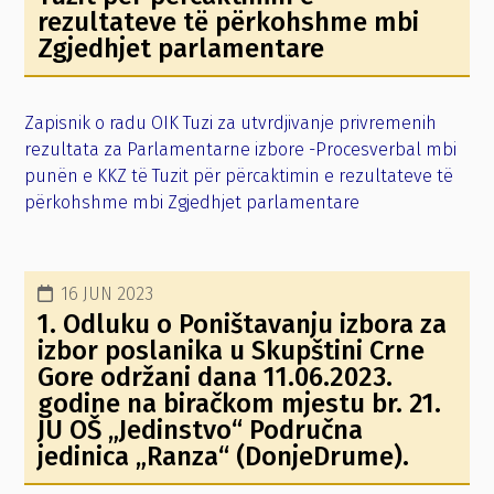
rezultateve të përkohshme mbi
Zgjedhjet parlamentare
Zapisnik o radu OIK Tuzi za utvrdjivanje privremenih
rezultata za Parlamentarne izbore -Procesverbal mbi
punën e KKZ të Tuzit për përcaktimin e rezultateve të
përkohshme mbi Zgjedhjet parlamentare
16 JUN 2023
1. Odluku o Poništavanju izbora za
izbor poslanika u Skupštini Crne
Gore održani dana 11.06.2023.
godine na biračkom mjestu br. 21.
JU OŠ „Jedinstvo“ Područna
jedinica „Ranza“ (DonjeDrume).