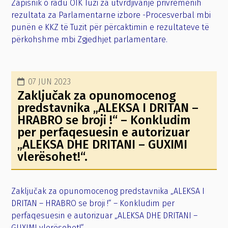
Zapisnik o radu OIK Tuzi za utvrdjivanje privremenih
rezultata za Parlamentarne izbore -Procesverbal mbi
punën e KKZ të Tuzit për përcaktimin e rezultateve të
përkohshme mbi Zgjedhjet parlamentare.
07 JUN 2023
Zaključak za opunomocenog
predstavnika „ALEKSA I DRITAN –
HRABRO se broji !“ – Konkludim
per perfaqesuesin e autorizuar
„ALEKSA DHE DRITANI – GUXIMI
vlerësohet!“.
Zaključak za opunomocenog predstavnika „ALEKSA I
DRITAN – HRABRO se broji !“ – Konkludim per
perfaqesuesin e autorizuar „ALEKSA DHE DRITANI –
GUXIMI vlerësohet!“.