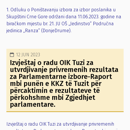
1. Odluku o Poništavanju izbora za izbor poslanika u
Skupštini Crne Gore održani dana 11.06.2023. godine na
biračkom mjestu br. 21. JU OŠ „Jedinstvo“ Područna
jedinica „Ranza“ (DonjeDrume).
12 JUN 2023
Izvještaj o radu OIK Tuzi za
utvrdjivanje privremenih rezultata
za Parlamentarne izbore-Raport
mbi punën e KKZ të Tuzit për
përcaktimin e rezultateve të
përkohshme mbi Zgjedhjet
parlamentare.
Izvještaj o radu OIK Tuzi za utvrdjivanje privremenih