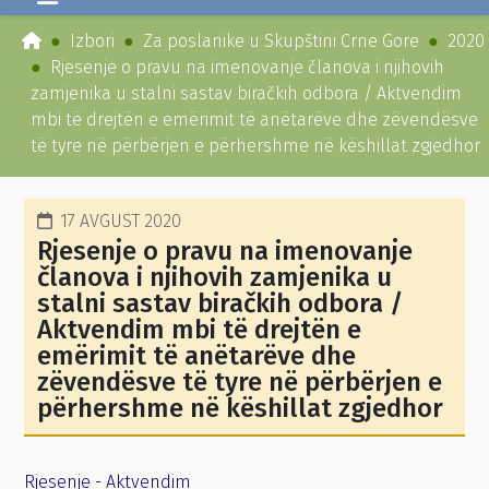
Izbori
Za poslanike u Skupštini Crne Gore
2020
Rjesenje o pravu na imenovanje članova i njihovih
zamjenika u stalni sastav biračkih odbora / Aktvendim
mbi të drejtën e emërimit të anëtarëve dhe zëvendësve
të tyre në përbërjen e përhershme në këshillat zgjedhor
17 AVGUST 2020
Rjesenje o pravu na imenovanje
članova i njihovih zamjenika u
stalni sastav biračkih odbora /
Aktvendim mbi të drejtën e
emërimit të anëtarëve dhe
zëvendësve të tyre në përbërjen e
përhershme në këshillat zgjedhor
Rjesenje - Aktvendim