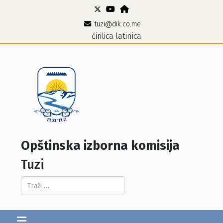
tuzi@dik.co.me
ćirilica
latinica
Opštinska izborna komisija
Tuzi
Pretraga...