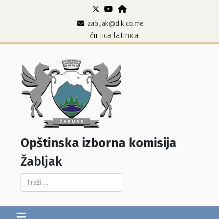
zabljak@dik.co.me
ćirilica
latinica
Opštinska izborna komisija
Žabljak
Pretraga...