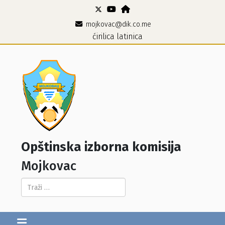
mojkovac@dik.co.me
ćirilica
latinica
Opštinska izborna komisija
Mojkovac
Pretraga...