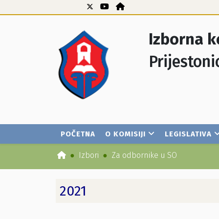
Izborna k
Prijestoni
POČETNA
O KOMISIJI
LEGISLATIVA
Izbori
Za odbornike u SO
2021