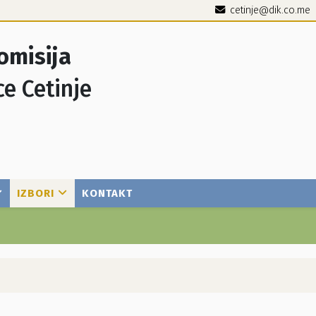
cetinje@dik.co.me
omisija
ce Cetinje
IZBORI
KONTAKT