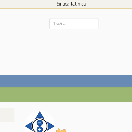
ćirilica
latinica
Pretraga...