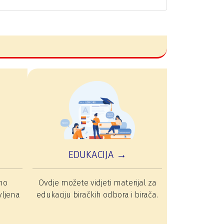
EDUKACIJA →
mo
Ovdje možete vidjeti materijal za
vljena
edukaciju biračkih odbora i birača.