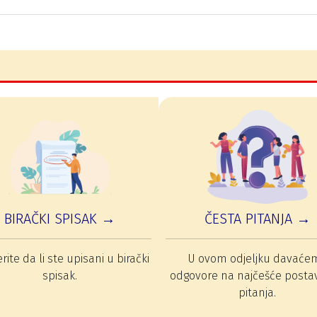
BIRAČKI SPISAK →
ČESTA PITANJA →
rite da li ste upisani u birački
U ovom odjeljku davaće
spisak.
odgovore na najčešće posta
pitanja.