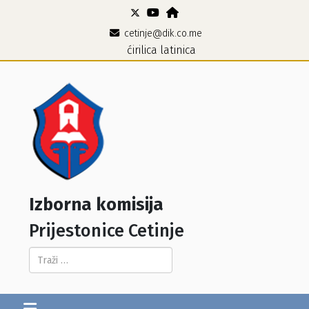
cetinje@dik.co.me
ćirilica
latinica
Izborna komisija
Prijestonice Cetinje
Pretraga...