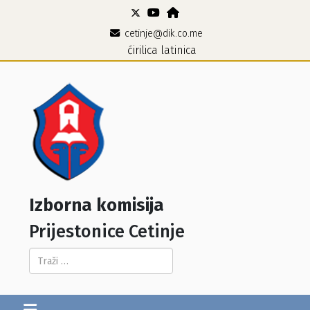
cetinje@dik.co.me
ćirilica
latinica
Izborna komisija
Prijestonice Cetinje
Pretraga...