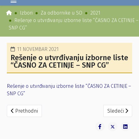
Izbori
Za odbornike u SO
2021
Rešenje o utvrđivanju izborne liste “ČASNO ZA CETINJE –
SNP CG”
11 NOVEMBAR 2021
Rešenje o utvrđivanju izborne liste
“ČASNO ZA CETINJE – SNP CG”
Rešenje o utvrđivanju izborne liste “ČASNO ZA CETINJE –
SNP CG”
Prethodni članak: Rešenje o utvrđivanju izborne liste “S
Sledeći članak
Prethodni
Sledeći