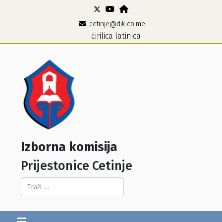
cetinje@dik.co.me
ćirilica
latinica
Izborna komisija
Prijestonice Cetinje
Pretraga...