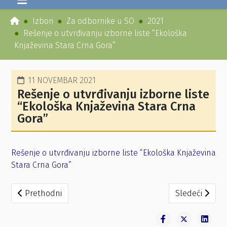
Izbori
Za odbornike u SO
2021
Rešenje o utvrđivanju izborne liste “Ekološka
Knjaževina Stara Crna Gora”
11 NOVEMBAR 2021
Rešenje o utvrđivanju izborne liste
“Ekološka Knjaževina Stara Crna
Gora”
Rešenje o utvrđivanju izborne liste “Ekološka Knjaževina
Stara Crna Gora”
Prethodni članak: Rešenje o utvrđivanju izborne liste “Da
Sledeći članak
Prethodni
Sledeći