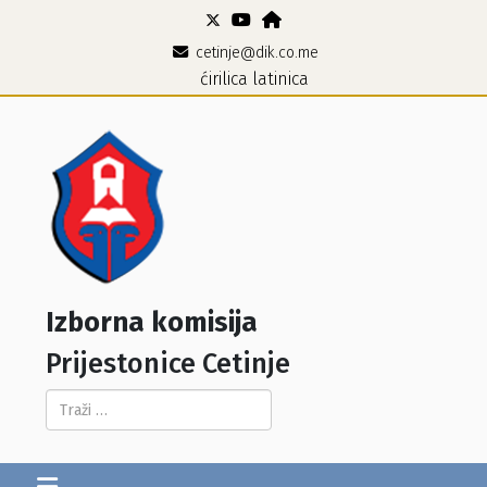
cetinje@dik.co.me
ćirilica
latinica
Izborna komisija
Prijestonice Cetinje
Pretraga...