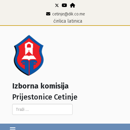
cetinje@dik.co.me
ćirilica
latinica
Izborna komisija
Prijestonice Cetinje
Pretraga...