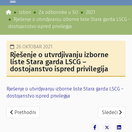
Izbori
Za odbornike u SO
2021
Rješenje o utvrdjivanju izborne liste Stara garda LSCG –
dostojanstvo ispred privilegija
26 OKTOBAR 2021
Rješenje o utvrdjivanju izborne
liste Stara garda LSCG –
dostojanstvo ispred privilegija
Rješenje o utvrdjivanju izborne liste Stara garda LSCG –
dostojanstvo ispred privilegija
Prethodni članak: Rješenje o odredjivanju biračkih mjesta
Sledeći člana
Prethodni
Sledeći