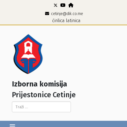
cetinje@dik.co.me
ćirilica
latinica
Izborna komisija
Prijestonice Cetinje
Pretraga...