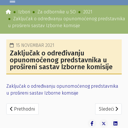
Izbori
Za odbornike u SO
2021
Zaključak o određivanju opunomoćenog predstavnika
u prošireni sastav Izborne komisije
15 NOVEMBAR 2021
Zaključak o određivanju
opunomoćenog predstavnika u
prošireni sastav Izborne komisije
Zaključak o određivanju opunomoćenog predstavnika
u prošireni sastav Izborne komisije
Prethodni članak: Zbirna izborna lista
Sledeći člana
Prethodni
Sledeći