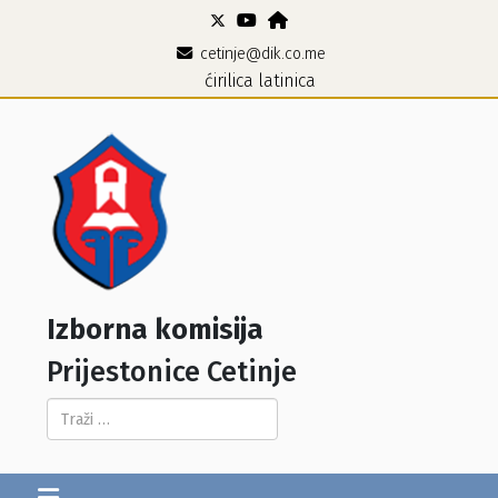
cetinje@dik.co.me
ćirilica
latinica
Izborna komisija
Prijestonice Cetinje
Pretraga...