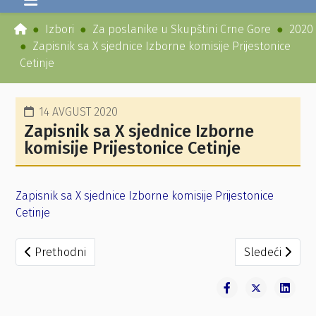
Izbori
Za poslanike u Skupštini Crne Gore
2020
Zapisnik sa X sjednice Izborne komisije Prijestonice
Cetinje
14 AVGUST 2020
Zapisnik sa X sjednice Izborne
komisije Prijestonice Cetinje
Zapisnik sa X sjednice Izborne komisije Prijestonice
Cetinje
Prethodni članak: Zaključak o utvrđivanju opunomoćenog 
Sledeći članak
Prethodni
Sledeći