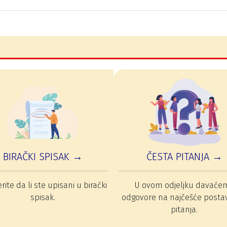
BIRAČKI SPISAK →
ČESTA PITANJA →
rite da li ste upisani u birački
U ovom odjeljku davaće
spisak.
odgovore na najčešće posta
pitanja.