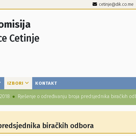
cetinje@dik.co.me
omisija
ce Cetinje
IZBORI
KONTAKT
2018
Rješenje o određivanju broja predsjednika biračkih od
predsjednika biračkih odbora