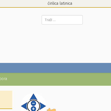
ćirilica
latinica
Pretraga...
bora