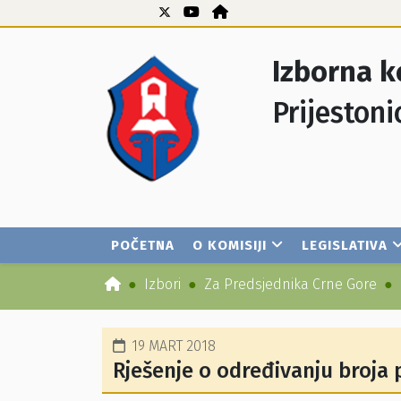
Izborna k
Prijestoni
POČETNA
O KOMISIJI
LEGISLATIVA
Izbori
Za Predsjednika Crne Gore
19 MART 2018
Rješenje o određivanju broja 