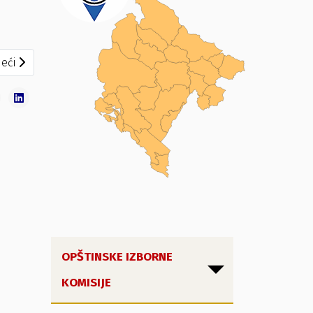
eći članak: Operativni izborni plan
eći
OPŠTINSKE IZBORNE
KOMISIJE