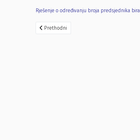
Rješenje o određivanju broja predsjednika bir
Prethodni članak: Rješenje o određivanju st
Prethodni