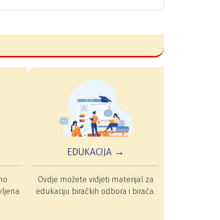
EDUKACIJA →
mo
Ovdje možete vidjeti materijal za
vljena
edukaciju biračkih odbora i birača.