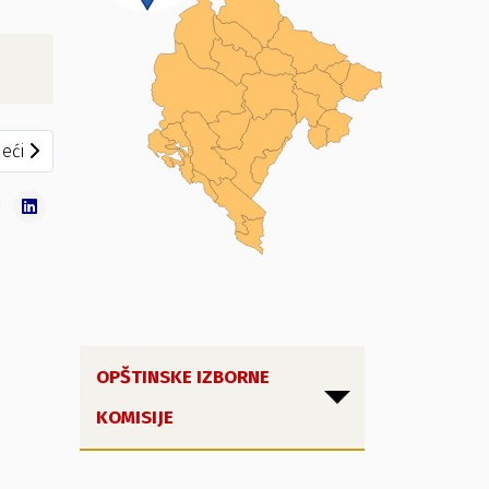
eći članak: NOVSKA LISTA – NAŠ GRAD, NAŠ BROD
eći
OPŠTINSKE IZBORNE
KOMISIJE