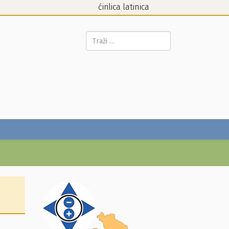
ćirilica
latinica
Pretraga...