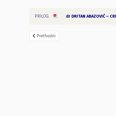
dr DRITAN ABAZOVIĆ – CR
Prethodni članak: Rješenje o utvrđivanju i pr
Prethodni