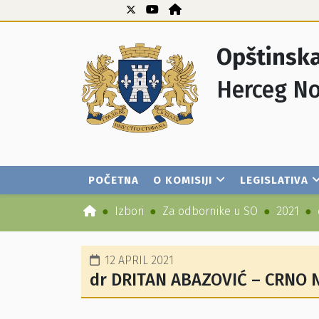
Opštinska
Herceg No
POČETNA
O KOMISIJI
LEGISLATIVA
Izbori
Za odbornike u SO
2021
12 APRIL 2021
dr DRITAN ABAZOVIĆ – CRNO 