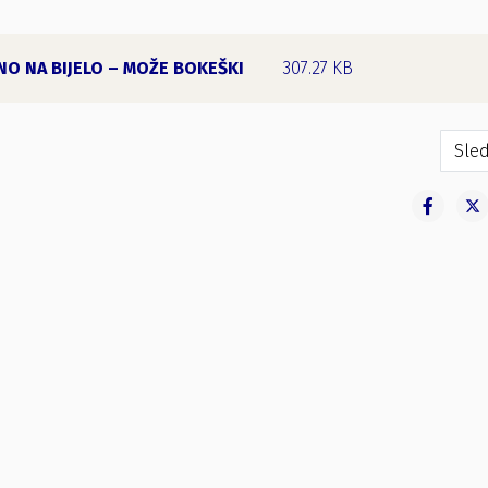
NO NA BIJELO – MOŽE BOKEŠKI
307.27 KB
oglašenju izborne liste
Sled
Sled