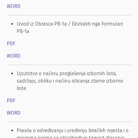
WORD
Izvod iz Obrasca PB-1a / Ekstrakti nga Formulari
PB-1a
PDF
WORD
Uputstvo o načinu proglašenja izbornih lista,
sadržaju, obliku i načinu isticanja zbirne izborne
liste
PDF
WORD
Pravila o određivanju i uređenju biračkih mjesta i o
mjerama kojima se obezbjeđuje tajnost glasanja