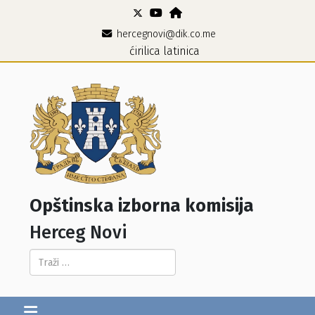
hercegnovi@dik.co.me
ćirilica
latinica
Opštinska izborna komisija
Herceg Novi
Pretraga...