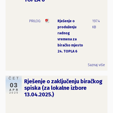
Rješenje o
197.4
produženju
KB
radnog
vremena za
biračko mjesto
24. TOPLA 6
Saznaj više
ČET
Rješenje o zaključenju biračkog
03
spiska (za lokalne izbore
APR
2025
13.04.2025.)