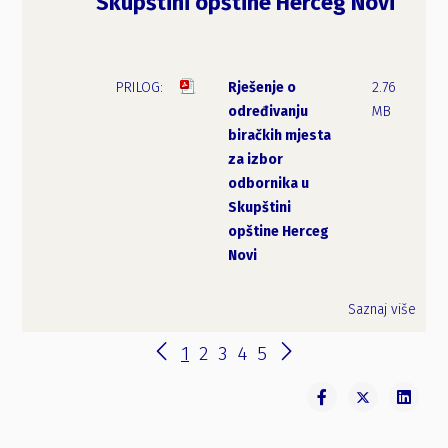
Skupštini opštine Herceg Novi
Rješenje o
2.76
određivanju
MB
biračkih mjesta
za izbor
odbornika u
Skupštini
opštine Herceg
Novi
Saznaj više
1
2
3
4
5