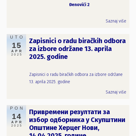
Đenovići 2
Saznaj više
UTO
Zapisnici o radu biračkih odbora
15
za izbore održane 13. aprila
APR
2025
2025. godine
Zapisnici o radu biračkih odbora za izbore održane
13. aprila 2025. godine
Saznaj više
PON
Привремени резултати за
14
избор одборника у Скупштини
APR
2025
Општине Херцег Нови,
14.04.2025. године