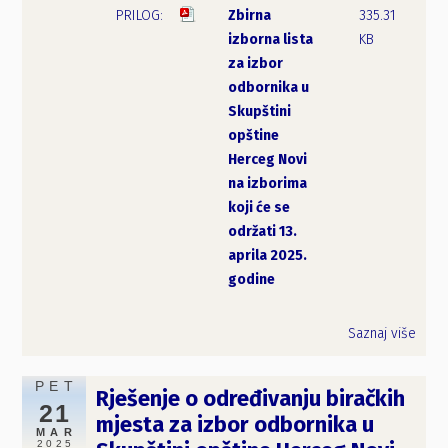
Zbirna
335.31
izborna lista
KB
za izbor
odbornika u
Skupštini
opštine
Herceg Novi
na izborima
koji će se
održati 13.
aprila 2025.
godine
Saznaj više
PET
Rješenje o određivanju biračkih
21
mjesta za izbor odbornika u
MAR
2025