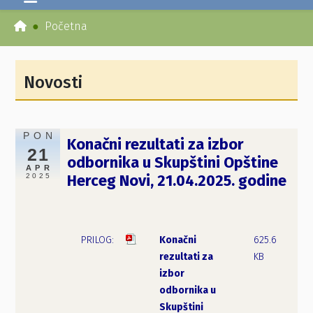
Početna
Novosti
PON
Konačni rezultati za izbor
21
odbornika u Skupštini Opštine
APR
2025
Herceg Novi, 21.04.2025. godine
Konačni
625.6
rezultati za
KB
izbor
odbornika u
Skupštini