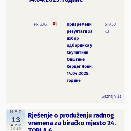
Привремени
619.53
резултати за
KB
избор
одборника у
Скупштини
Општине
Херцег Нови,
14.04.2025.
године
Saznaj više
NED
Rješenje o produženju radnog
13
vremena za biračko mjesto 24.
APR
2025
TOPLA 6