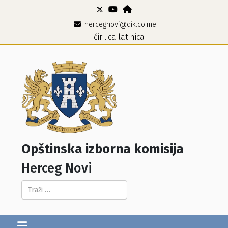
hercegnovi@dik.co.me
ćirilica
latinica
Opštinska izborna komisija
Herceg Novi
Pretraga...