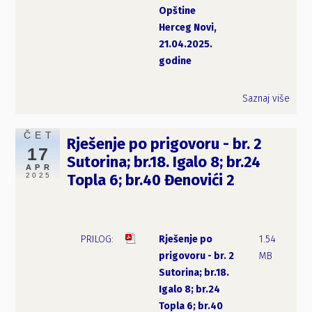
Opštine
Herceg Novi,
21.04.2025.
godine
Saznaj više
ČET
Rješenje po prigovoru - br. 2
17
Sutorina; br.18. Igalo 8; br.24
APR
2025
Topla 6; br.40 Đenovići 2
Rješenje po
1.54
prigovoru - br. 2
MB
Sutorina; br.18.
Igalo 8; br.24
Topla 6; br.40