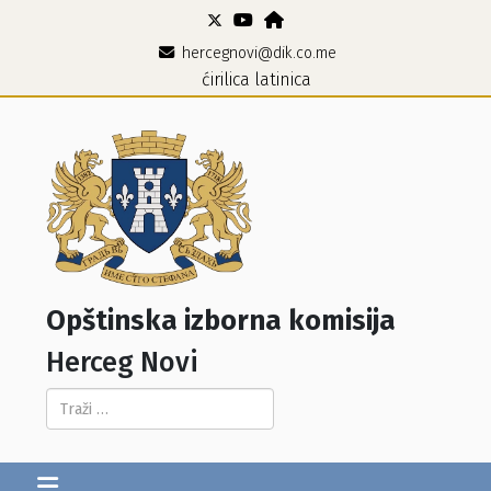
hercegnovi@dik.co.me
ćirilica
latinica
Opštinska izborna komisija
Herceg Novi
Pretraga...