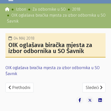
Izbori
Za odbornike u SO
2018
OIK oglašava biračka mjesta za izbor odbornika u SO
Šavnik
04 MAJ 2018
OIK oglašava biračka mjesta za
izbor odbornika u SO Šavnik
OIK oglašava biračka mjesta za izbor odbornika u SO
Šavnik
Prethodni članak: Odluka o obliku i izgledu glasačkih list
Sledeći člana
Prethodni
Sledeći