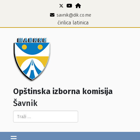
savnik@dik.co.me
ćirilica
latinica
Opštinska izborna komisija
Šavnik
Pretraga...