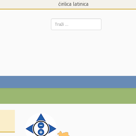
ćirilica
latinica
Pretraga...