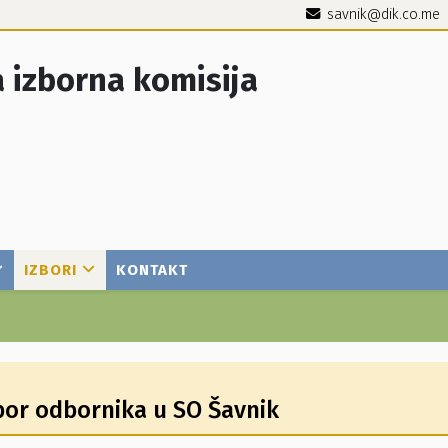
savnik@dik.co.me
 izborna komisija
IZBORI
KONTAKT
zbor odbornika u SO Šavnik