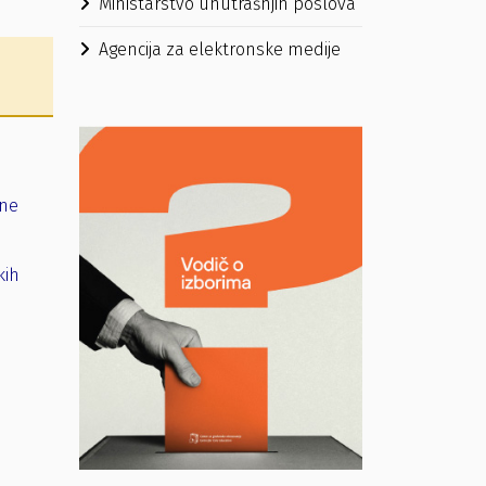
Ministarstvo unutrašnjih poslova
Agencija za elektronske medije
rne
kih