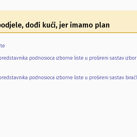
podjele, dođi kući, jer imamo plan
ste
predstavnika podnosioca izborne liste u prošireni sastav izbo
predstavnika podnosioca izborne liste u prošireni sastav birač