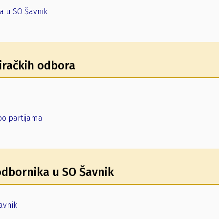
ka u SO Šavnik
iračkih odbora
po partijama
 odbornika u SO Šavnik
avnik