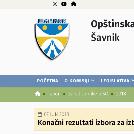
Opštinska
Šavnik
POČETNA
O KOMISIJI
LEGISLATIVA
Izbori
Za odbornike u SO
2018
07 JUN 2018
Konačni rezultati izbora za i