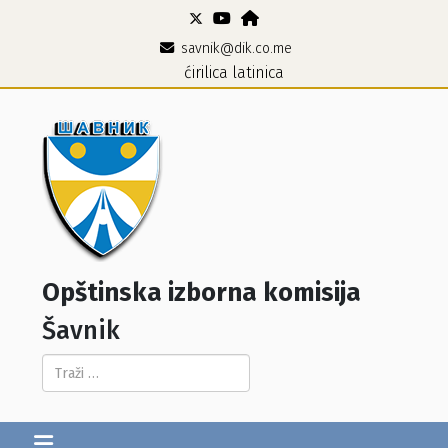
savnik@dik.co.me
ćirilica
latinica
Opštinska izborna komisija
Šavnik
Pretraga...