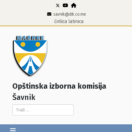
savnik@dik.co.me
ćirilica
latinica
Opštinska izborna komisija
Šavnik
Pretraga...