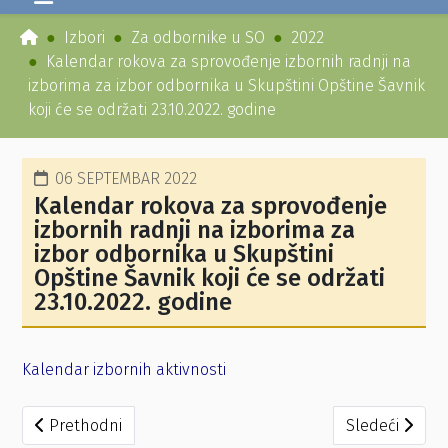
Izbori
Za odbornike u SO
2022
Kalendar rokova za sprovođenje izbornih radnji na
izborima za izbor odbornika u Skupštini Opštine Šavnik
koji će se održati 23.10.2022. godine
06 SEPTEMBAR 2022
Kalendar rokova za sprovođenje
izbornih radnji na izborima za
izbor odbornika u Skupštini
Opštine Šavnik koji će se održati
23.10.2022. godine
Kalendar izbornih aktivnosti
Prethodni članak: Rješenje o određivanju biračkih mjesta 
Sledeći članak
Prethodni
Sledeći