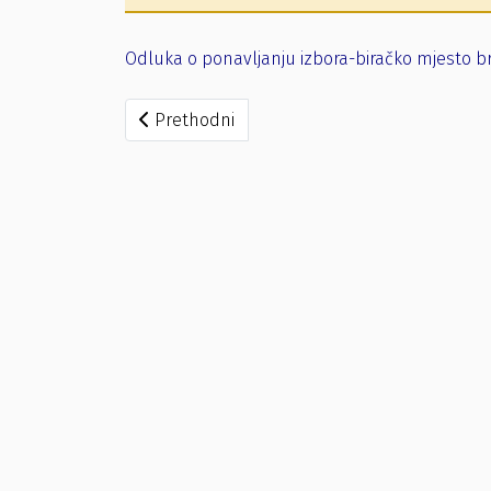
Odluka o ponavljanju izbora-biračko mjesto b
Prethodni članak: Rješenje o usvajanju prigo
Prethodni