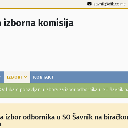
savnik@dik.co.me
 izborna komisija
IZBORI
KONTAKT
Odluka o ponavljanju izbora za izbor odbornika u SO Šavnik 
za izbor odbornika u SO Šavnik na biračk
m