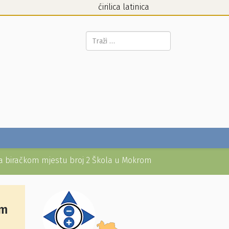
ćirilica
latinica
Pretraga...
na biračkom mjestu broj 2 Škola u Mokrom
om