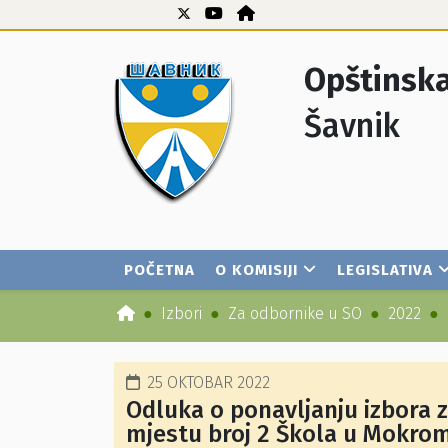
Opštinska
Šavnik
POČETNA
O KOMISIJI
LEGISLATIVA
Izbori
Za odbornike u SO
2022
25 OKTOBAR 2022
Odluka o ponavljanju izbora 
mjestu broj 2 Škola u Mokro