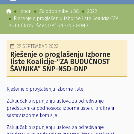
Izbori
Za odbornike u SO
2022
Rješenje o proglašenju Izborne liste Koalicije-“ZA
BUDUĆNOST ŠAVNIKA” SNP-NSD-DNP
29 SEPTEMBAR 2022
Rješenje o proglašenju Izborne
liste Koalicije-“ZA BUDUĆNOST
ŠAVNIKA” SNP-NSD-DNP
Rješenje o proglašenju izborne liste
Zaključak o ispunjenju uslova za određivanje
predstavnika podnosioca izborne liste u prošireni
sastav izborne komisije
Zaključak o ispunjenju uslova za određivanje