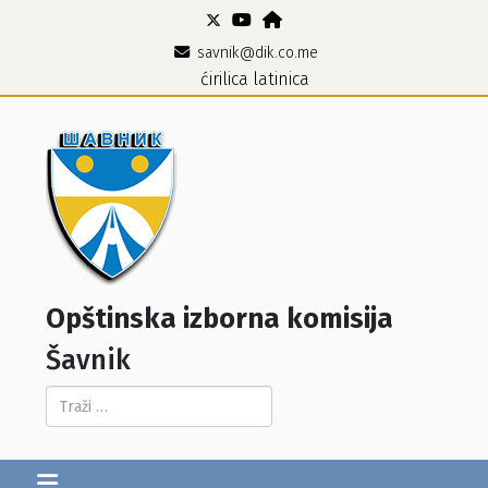
savnik@dik.co.me
ćirilica
latinica
Opštinska izborna komisija
Šavnik
Pretraga...