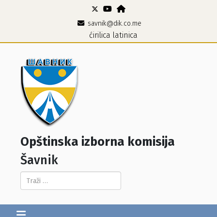
savnik@dik.co.me
ćirilica
latinica
Opštinska izborna komisija
Šavnik
Pretraga...