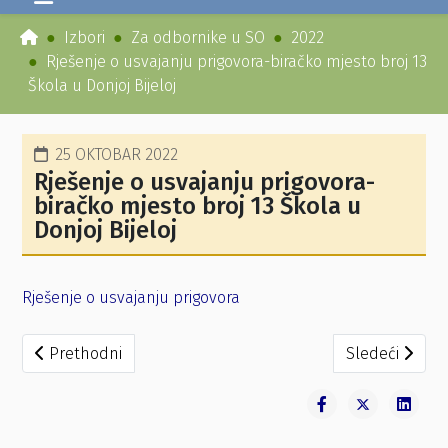
Izbori
Za odbornike u SO
2022
Rješenje o usvajanju prigovora-biračko mjesto broj 13
Škola u Donjoj Bijeloj
25 OKTOBAR 2022
Rješenje o usvajanju prigovora-
biračko mjesto broj 13 Škola u
Donjoj Bijeloj
Rješenje o usvajanju prigovora
Prethodni članak: Odluka o ponavljanju izbora za izbor o
Sledeći člana
Prethodni
Sledeći