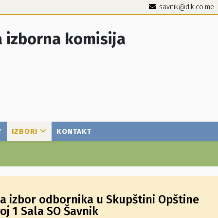
savnik@dik.co.me
 izborna komisija
IZBORI
KONTAKT
a izbor odbornika u Skupštini Opštine
oj 1 Sala SO Šavnik