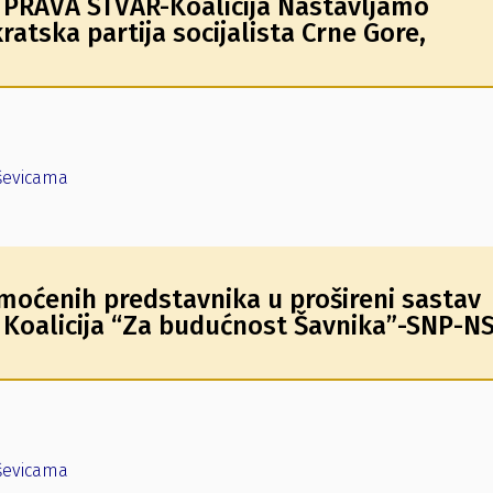
a PRAVA STVAR-Koalicija Nastavljamo
tska partija socijalista Crne Gore,
uševicama
oćenih predstavnika u prošireni sastav
a Koalicija “Za budućnost Šavnika”-SNP-N
uševicama