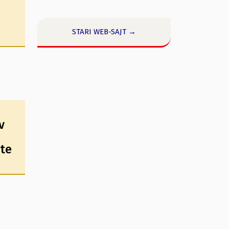
STARI WEB-SAJT →
v
ate