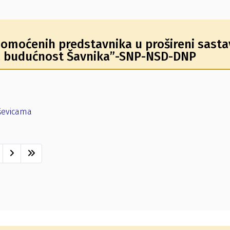
omoćenih predstavnika u prošireni sasta
“Za budućnost Šavnika”-SNP-NSD-DNP
uševicama