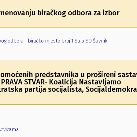
 imenovanju biračkog odbora za izbor
kog odbora - biračko mjesto broj 1 Sala SO Šavnik
omoćenih predstavnika u prošireni sasta
a PRAVA STVAR- Koalicija Nastavljamo
atska partija socijalista, Socijaldemokr
uševicama