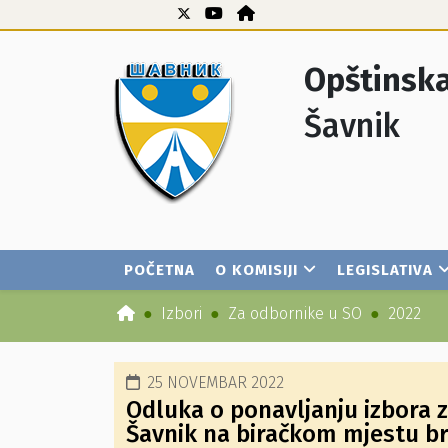
Opštinska
Šavnik
POČETNA
O KOMISIJI
LEGISLATIVA
Izbori
Za odbornike u SO
2022
25 NOVEMBAR 2022
Odluka o ponavljanju izbora z
Šavnik na biračkom mjestu br