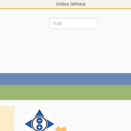
ćirilica
latinica
Pretraga...