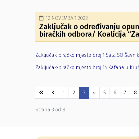
12 NOVEMBAR 2022
Zaključak o određivanju opun
biračkih odbora/ Koalicija 
Zaključak-biračko mjesto broj 1 Sala SO Šavnik
Zaključak-biračko mjesto broj 14 Kafana u Kr
1
2
3
4
5
6
7
8
Strana 3 od 8