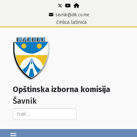
savnik@dik.co.me
ćirilica
latinica
Opštinska izborna komisija
Šavnik
Pretraga...