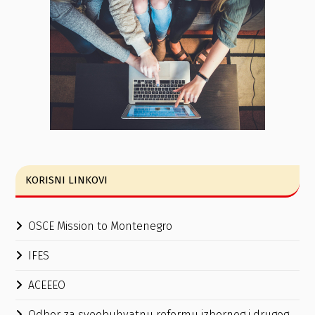
KORISNI LINKOVI
OSCE Mission to Montenegro
IFES
ACEEEO
Odbor za sveobuhvatnu reformu izbornog i drugog