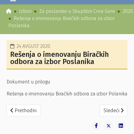
Izbori
Za poslanike u Skupštini Crne Gore
2020
Rešenja o imenovanju Biračkih odbora za izbor
Poslanika
24 AVGUST 2020
Rešenja o imenovanju Biračkih
odbora za izbor Poslanika
Dokument u prilogu
Rešenja o imenovanju Biračkih odbora za izbor Polanika
Prethodni članak: Rešenja o proširenom sastavu Opštins
Sledeći člana
Prethodni
Sledeći