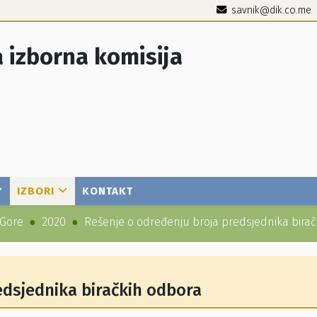
savnik@dik.co.me
 izborna komisija
IZBORI
KONTAKT
 Gore
2020
Rešenje o određenju broja predsjednika bira
edsjednika biračkih odbora