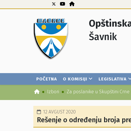
Opštinska
Šavnik
POČETNA
O KOMISIJI
LEGISLATIVA
Izbori
Za poslanike u Skupštini Crne
12 AVGUST 2020
Rešenje o određenju broja pr