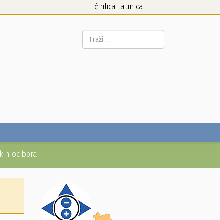
ćirilica
latinica
Pretraga...
čkih odbora