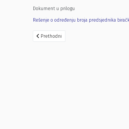
Dokument u prilogu
Rešenje o određenju broja predsjednika birač
Prethodni članak: Rešenje o određivanju bir
Prethodni