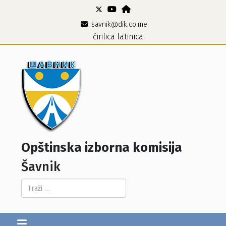
savnik@dik.co.me
ćirilica
latinica
Opštinska izborna komisija
Šavnik
Pretraga...