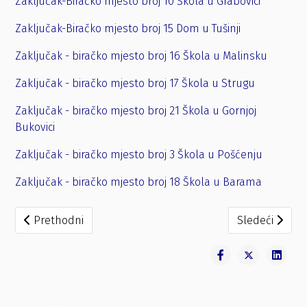
Zaključak-Biračko mjesto broj 10 Škola u Grabovici
Zaključak-Biračko mjesto broj 15 Dom u Tušinji
Zaključak - biračko mjesto broj 16 Škola u Malinsku
Zaključak - biračko mjesto broj 17 Škola u Strugu
Zaključak - biračko mjesto broj 21 Škola u Gornjoj
Bukovici
Zaključak - biračko mjesto broj 3 Škola u Pošćenju
Zaključak - biračko mjesto broj 18 Škola u Barama
Prethodni članak: Zaključak o određivanju opunomoćenih 
Sledeći članak
Prethodni
Sledeći