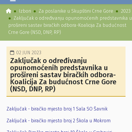
Izbori
Za poslanike u Skupštini Crne Gore
2023
Zaključak o određivanju opunomoćenih predstavnika u
prošireni sastav biračkih odbora-Koalicija Za budućnost
Crne Gore (NSD, DNP, RP)
02 JUN 2023
Zaključak o određivanju
opunomoćenih predstavnika u
prošireni sastav biračkih odbora-
Koalicija Za budućnost Crne Gore
(NSD, DNP, RP)
Zaključak - biračko mjesto broj 1 Sala SO Šavnik
Zaključak - biračko mjesto broj 2 Škola u Mokrom