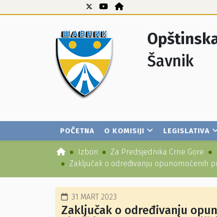
Opštinska
Šavnik
POČETNA
O KOMISIJI
LEGISLATIVA
Izbori
Za Predsjednika Crne Gore
Zaključak o određivanju opunomoćenih pre
31 MART 2023
Zaključak o određivanju opun