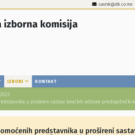
savnik@dik.co.me
 izborna komisija
IZBORI
KONTAKT
2023
dstavnika u prošireni sastav biračkih odbora-predsjednički 
omoćenih predstavnika u prošireni sasta