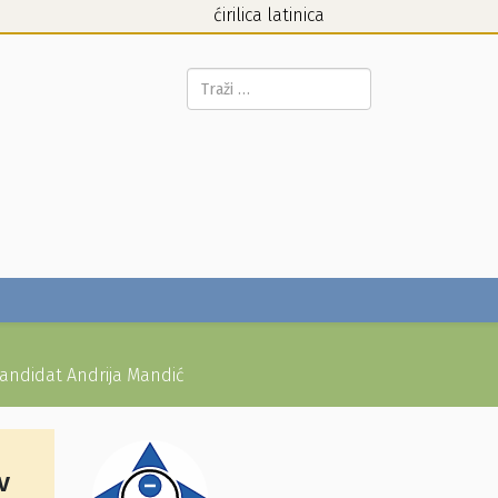
ćirilica
latinica
Pretraga...
kandidat Andrija Mandić
v