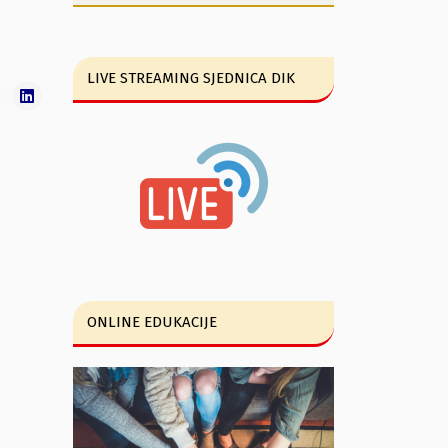
edsjednički kandidat Aleksa Bečić
LIVE STREAMING SJEDNICA DIK
ONLINE EDUKACIJE