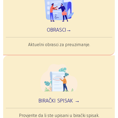
OBRASCI→
Aktuelni obrasci za preuzimanje.
BIRAČKI SPISAK →
Provjerite da li ste upisani u birački spisak.