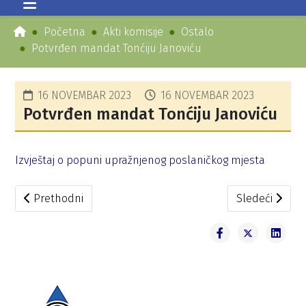
Početna
Akti komisije
Ostalo
Potvrđen mandat Tonćiju Janoviću
16 NOVEMBAR 2023
16 NOVEMBAR 2023
Potvrđen mandat Tonćiju Janoviću
Izvještaj o popuni upražnjenog poslaničkog mjesta
Prethodni članak: Potvrđen mandat Slađani Kaluđerović
Sledeći člana
Prethodni
Sledeći