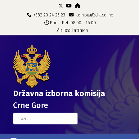
+382 20 24 25 23
komisija@dik.co.me
Pon - Pet: 08:00 - 16:00
ćirilica
latinica
Državna izborna komisija
Crne Gore
Pretraga...