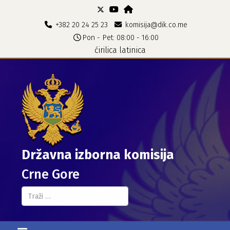
+382 20 24 25 23
komisija@dik.co.me
Pon - Pet: 08:00 - 16:00
ćirilica
latinica
Državna izborna komisija
Crne Gore
Pretraga...