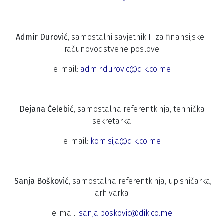
Admir Durović
, samostalni savjetnik II za finansijske i
računovodstvene poslove
e-mail:
admir.durovic@dik.co.me
Dejana Čelebić
, samostalna referentkinja, tehnička
sekretarka
e-mail:
komisija@dik.co.me
Sanja Bošković
, samostalna referentkinja, upisničarka,
arhivarka
e-mail:
sanja.boskovic@dik.co.me