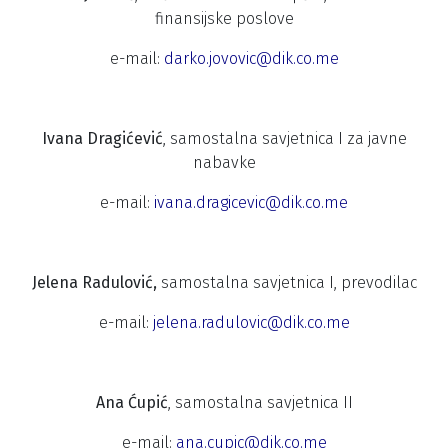
finansijske poslove
e-mail:
darko.jovovic@dik.co.me
Ivana Dragićević
, samostalna savjetnica I za javne
nabavke
e-mail:
ivana.dragicevic@dik.co.me
Jelena Radulović,
samostalna savjetnica I, prevodilac
e-mail:
jelena.radulovic@dik.co.me
Ana Ćupić
, samostalna savjetnica II
e-mail:
ana.cupic@dik.co.me