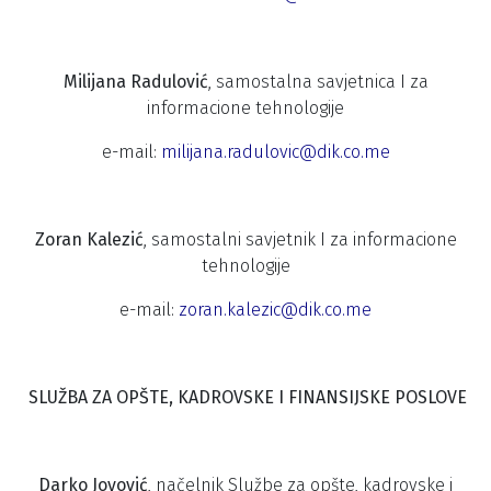
Milijana Radulović
, samostalna savjetnica I za
informacione tehnologije
e-mail:
milijana.radulovic@dik.co.me
Zoran Kalezić
, samostalni savjetnik I za informacione
tehnologije
e-mail:
zoran.kalezic@dik.co.me
SLUŽBA ZA OPŠTE, KADROVSKE I FINANSIJSKE POSLOVE
Darko Jovović
, načelnik Službe za opšte, kadrovske i