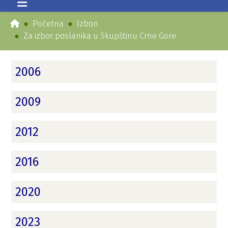
Početna
Izbori
Za izbor poslanika u Skupštinu Crne Gore
2006
2009
2012
2016
2020
2023