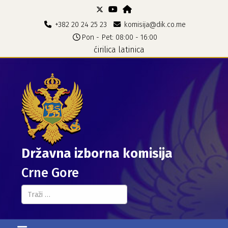
+382 20 24 25 23
komisija@dik.co.me
Pon - Pet: 08:00 - 16:00
ćirilica
latinica
Državna izborna komisija
Crne Gore
Pretraga...