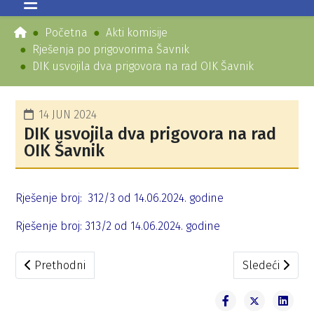
Početna
Akti komisije
Rješenja po prigovorima Šavnik
DIK usvojila dva prigovora na rad OIK Šavnik
14 JUN 2024
DIK usvojila dva prigovora na rad
OIK Šavnik
Rješenje broj: 312/3 od 14.06.2024. godine
Rješenje broj: 313/2 od 14.06.2024. godine
Prethodni članak: DIK usvojila dva prigovora na rad OIK Š
Sledeći članak
Prethodni
Sledeći