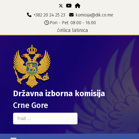
+382 20 24 25 23
komisija@dik.co.me
Pon - Pet: 08:00 - 16:00
ćirilica
latinica
Državna izborna komisija
Crne Gore
Pretraga...