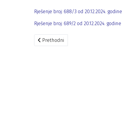
Rješenje broj: 688/3 od 20.12.2024. godine
Rješenje broj: 689/2 od 20.12.2024. godine
Prethodni članak: DIK usvojila dva prigovora
Prethodni