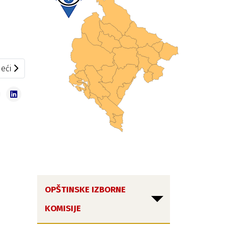
eći članak: Usvojena dva prigovora na rad OIK Šavnik
eći
OPŠTINSKE IZBORNE
KOMISIJE