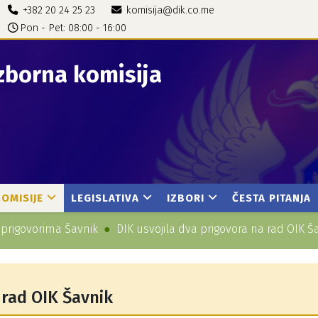
+382 20 24 25 23
komisija@dik.co.me
Pon - Pet: 08:00 - 16:00
zborna komisija
KOMISIJE
LEGISLATIVA
IZBORI
ČESTA PITANJA
 prigovorima Šavnik
DIK usvojila dva prigovora na rad OIK Š
 rad OIK Šavnik